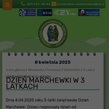
(89) 533-38-44
przedszkole.swietarodzina@o2.pl
8 kwietnia 2025
Srona główna
/
Aktualności
/
Archiwum
/
2024/2025
/
3 Latki
/
DZIEŃ MARCHEWKI W 3 LATKACH
DZIEŃ MARCHEWKI W 3
LATKACH
Dnia 4.04.2025 roku 3-latki świętowały Dzień
Marchewki. Dzieci rozpoczęły dzień od