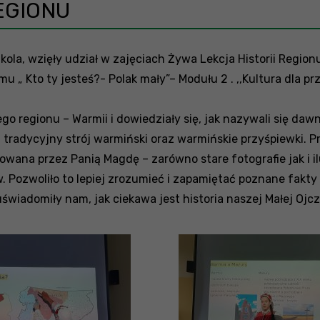
EGIONU
kola, wzięły udział w zajęciach Żywa Lekcja Historii Region
 „ Kto ty jesteś?- Polak mały”– Modułu 2 . ,,Kultura dla p
ego regionu – Warmii i dowiedziały się, jak nazywali się da
radycyjny strój warmiński oraz warmińskie przyśpiewki. Pr
owana przez Panią Magdę – zarówno stare fotografie jak i i
 Pozwoliło to lepiej zrozumieć i zapamiętać poznane fakty 
wiadomiły nam, jak ciekawa jest historia naszej Małej Ojc