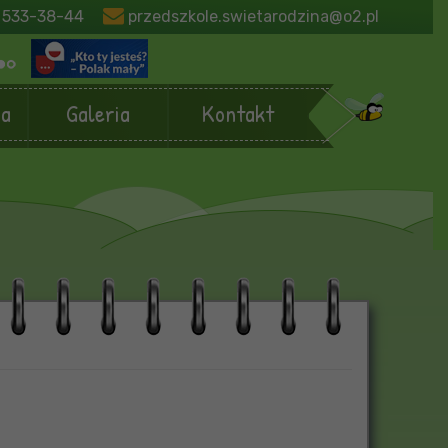
 533-38-44
przedszkole.swietarodzina@o2.pl
ja
Galeria
Kontakt