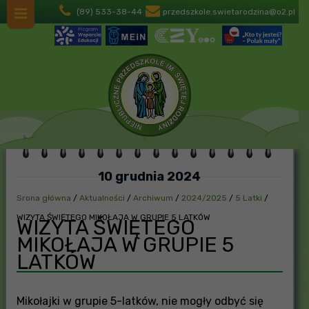
(89) 533-38-44
przedszkole.swietarodzina@o2.pl
10 grudnia 2024
Srona główna
/
Aktualności
/
Archiwum
/
2024/2025
/
5 Latki
/
WIZYTA ŚWIĘTEGO MIKOŁAJA W GRUPIE 5 LATKÓW
WIZYTA ŚWIĘTEGO
MIKOŁAJA W GRUPIE 5
LATKÓW
Mikołajki w grupie 5-latków, nie mogły odbyć się