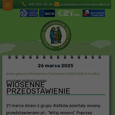
(89) 533-38-44
przedszkole.swietarodzina@o2.pl
26 marca 2025
Srona główna
/
Aktualności
/
Archiwum
/
2024/2025
/
4 Latki
/
WIOSENNE PRZEDSTAWIENIE
WIOSENNE
PRZEDSTAWIENIE
21 marca dzieci z grupy 4latków powitały wiosnę
przedstawieniem pt.: “Witaj wiosno”. Poprzez