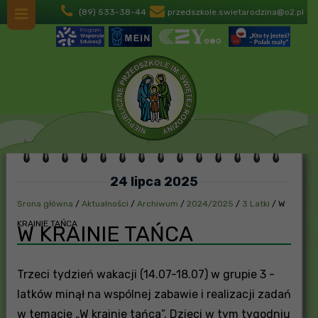
(89) 533-38-44
przedszkole.swietarodzina@o2.pl
24 lipca 2025
Srona główna
/
Aktualności
/
Archiwum
/
2024/2025
/
3 Latki
/
W
KRAINIE TAŃCA
W KRAINIE TAŃCA
Trzeci tydzień wakacji (14.07-18.07) w grupie 3 -
latków minął na wspólnej zabawie i realizacji zadań
w temacie „W krainie tańca”. Dzieci w tym tygodniu