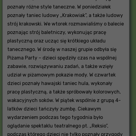
poznały różne style taneczne. W poniedziałek
poznały taniec ludowy „Krakowiak”, a także ludowy
strój krakowski. We wtorek rozmawialiśmy o balecie
poznając strój baletniczy, wykonując pracę
plastyczną oraz ucząc się krótkiego układu
tanecznego. W środę w naszej grupie odbyła się
Piżama Party – dzieci spędziły czas na wspólnej
zabawie, rozwiązywaniu zadań, a także wzięły
udział w piżamowym pokazie mody. W czwartek
dzieci poznały hawajski taniec hula, wykonały
pracę plastyczną, a także spróbowały kolorowych,
wakacyjnych soków. W piątek wspólnie z grupą 4-
latków dzieci tańczyły zumbę. Ciekawym
wydarzeniem podczas tego tygodnia było
oglądanie spektaklu teatralnego pt. „Reksio”,
podczas którego dzieci nie tylko poznały przygody