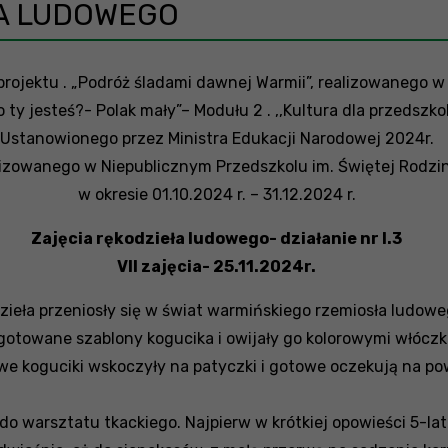
ŁA LUDOWEGO
 projektu . „Podróż śladami dawnej Warmii”, realizowanego
o ty jesteś?- Polak mały”– Modułu 2 . ,,Kultura dla przedszko
Ustanowionego przez Ministra Edukacji Narodowej 2024r.
lizowanego w Niepublicznym Przedszkolu im. Świętej Rodzin
w okresie 01.10.2024 r. – 31.12.2024 r.
Zajęcia rękodzieła ludowego- działanie nr I.3
VII zajęcia- 25.11.2024r.
dzieła przeniosły się w świat warmińskiego rzemiosła ludow
ygotowane szablony kogucika i owijały go kolorowymi włóczkam
rowe koguciki wskoczyły na patyczki i gotowe oczekują na 
 do warsztatu tkackiego. Najpierw w krótkiej opowieści 5-la