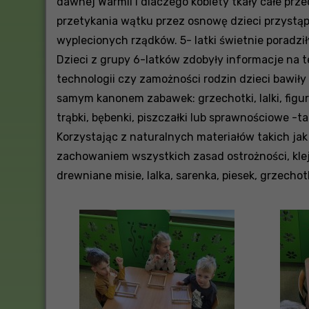
dawnej Warmii i dlaczego kobiety tkały całe prz
przetykania wątku przez osnowę dzieci przystąp
wyplecionych rządków. 5- latki świetnie poradzi
Dzieci z grupy 6-latków zdobyły informacje na t
technologii czy zamożności rodzin dzieci bawił
samym kanonem zabawek: grzechotki, lalki, figur
trąbki, bębenki, piszczałki lub sprawnościowe -tak
Korzystając z naturalnych materiałów takich jak k
zachowaniem wszystkich zasad ostrożności, kleje
drewniane misie, lalka, sarenka, piesek, grzechot