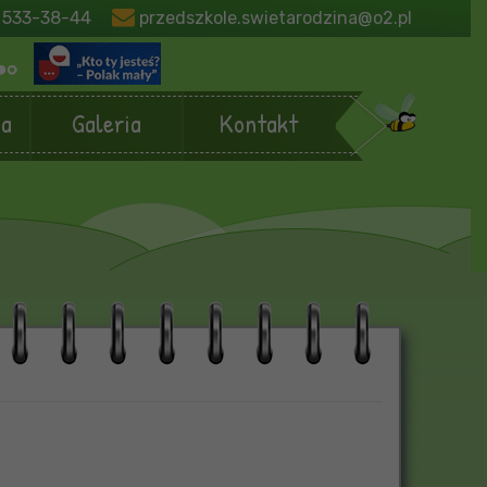
 533-38-44
przedszkole.swietarodzina@o2.pl
ja
Galeria
Kontakt