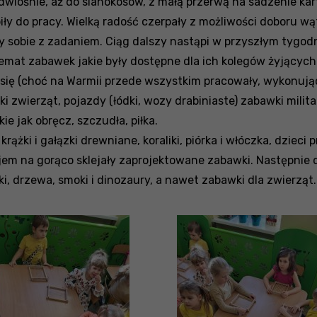
edwiośnie, aż do sianokosów, z małą przerwą na sadzenie ka
iły do pracy. Wielką radość czerpały z możliwości doboru w
ły sobie z zadaniem. Ciąg dalszy nastąpi w przyszłym tygod
emat zabawek jakie były dostępne dla ich kolegów żyjących
y się (choć na Warmii przede wszystkim pracowały, wykonuj
ki zwierząt, pojazdy (łódki, wozy drabiniaste) zabawki mili
ie jak obręcz, szczudła, piłka.
rążki i gałązki drewniane, koraliki, piórka i włóczka, dzieci
m na gorąco sklejały zaprojektowane zabawki. Następnie dzi
ki, drzewa, smoki i dinozaury, a nawet zabawki dla zwierząt.