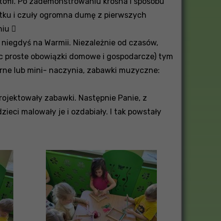
rtofli. Po zademonstrowaniu krosna i sposobu
ątku i czuły ogromna dumę z pierwszych
niu 
 niegdyś na Warmii. Niezależnie od czasów,
ąc proste obowiązki domowe i gospodarcze) tym
tarne lub mini- naczynia, zabawki muzyczne:
 projektowały zabawki. Następnie Panie, z
eci malowały je i ozdabiały. I tak powstały