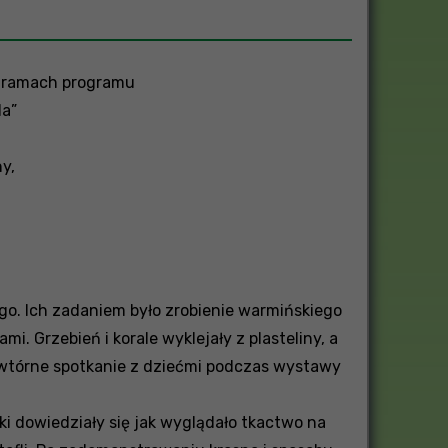
 w ramach programu
la”
y,
ego. Ich zadaniem było zrobienie warmińskiego
i. Grzebień i korale wyklejały z plasteliny, a
powtórne spotkanie z dziećmi podczas wystawy
tki dowiedziały się jak wyglądało tkactwo na