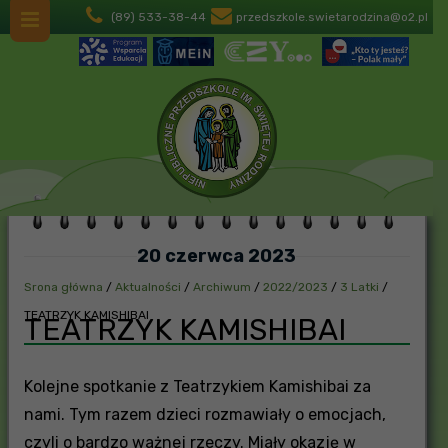
(89) 533-38-44
przedszkole.swietarodzina@o2.pl
20 czerwca 2023
Srona główna
/
Aktualności
/
Archiwum
/
2022/2023
/
3 Latki
/
TEATRZYK KAMISHIBAI
TEATRZYK KAMISHIBAI
Kolejne spotkanie z Teatrzykiem Kamishibai za
nami. Tym razem dzieci rozmawiały o emocjach,
czyli o bardzo ważnej rzeczy. Miały okazję w