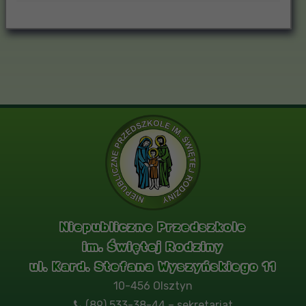
Niepubliczne Przedszkole
im. Świętej Rodziny
ul. Kard. Stefana Wyszyńskiego 11
10-456 Olsztyn
(89) 533-38-44 – sekretariat