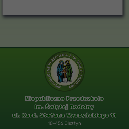
Niepubliczne Przedszkole
im. Świętej Rodziny
ul. Kard. Stefana Wyszyńskiego 11
10-456 Olsztyn