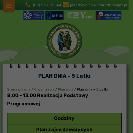
(89) 533-38-44
przedszkole.swietarodzina@o2.pl
PLAN DNIA - 5 Latki
Srona główna
/
Organizacja
/
Plan dnia
/
Plan dnia – 5 Latki
8.00 – 13.00 Realizacja Podstawy
Programowej
Godziny
Plan zajęć dziecięcych