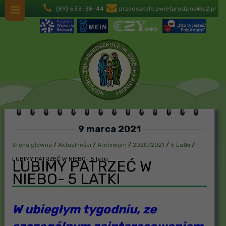
(89) 533-38-44
przedszkole.swietarodzina@o2.pl
9 marca 2021
Srona główna
/
Aktualności
/
Archiwum
/
2020/2021
/
5 Latki
/
LUBIMY PATRZEĆ W NIEBO- 5 latki
LUBIMY PATRZEĆ W
NIEBO- 5 LATKI
W ubiegłym tygodniu, ze