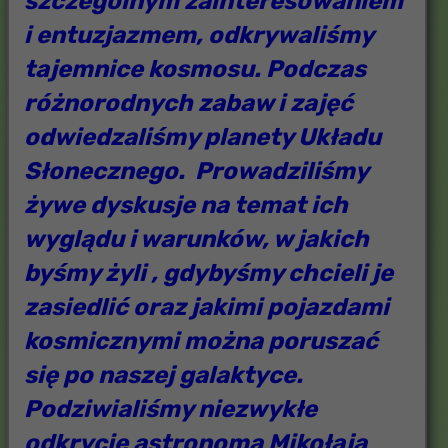
szczególnym zainteresowaniem
i entuzjazmem, odkrywaliśmy
tajemnice kosmosu. Podczas
różnorodnych zabaw i zajęć
odwiedzaliśmy planety Układu
Słonecznego. Prowadziliśmy
żywe dyskusje na temat ich
wyglądu i warunków, w jakich
byśmy żyli , gdybyśmy chcieli je
zasiedlić oraz jakimi pojazdami
kosmicznymi można poruszać
się po naszej galaktyce.
Podziwialiśmy niezwykłe
odkrycie astronoma Mikołaja