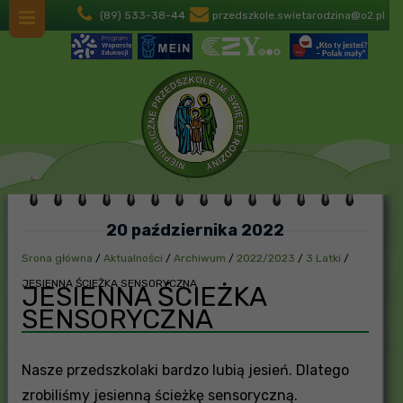
(89) 533-38-44
przedszkole.swietarodzina@o2.pl
20 października 2022
Srona główna
/
Aktualności
/
Archiwum
/
2022/2023
/
3 Latki
/
JESIENNA ŚCIEŻKA SENSORYCZNA
JESIENNA ŚCIEŻKA
SENSORYCZNA
Nasze przedszkolaki bardzo lubią jesień. Dlatego
zrobiliśmy jesienną ścieżkę sensoryczną.