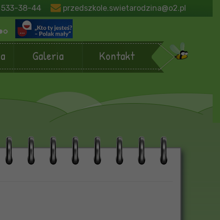
 533-38-44
przedszkole.swietarodzina@o2.pl
ja
Galeria
Kontakt