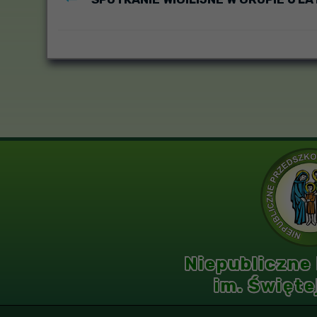
Niepubliczne
im. Święte