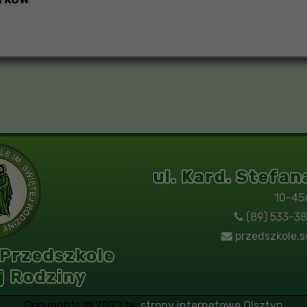
ul. Kard. Stefa
10-45
(89) 533-38
przedszkole.s
 Przedszkole
j Rodziny
Copyrights © 2022 by
strony internetowe Olsztyn