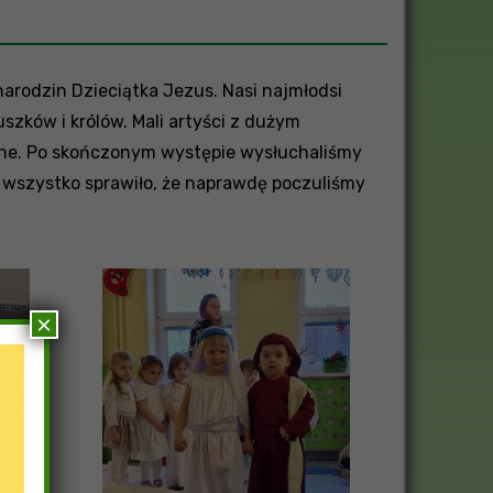
 narodzin Dzieciątka Jezus. Nasi najmłodsi
szków i królów. Mali artyści z dużym
alne. Po skończonym występie wysłuchaliśmy
 wszystko sprawiło, że naprawdę poczuliśmy
×