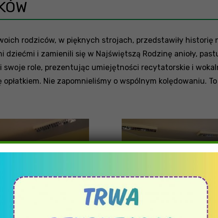
TKÓW
swoich rodziców, w pięknych strojach, przedstawiły historię
dziećmi i zamienili się w Najświętszą Rodzinę anioły, pastu
 swoje role, prezentując umiejętności recytatorskie i wok
ę opłatkiem. Nie zapomnieliśmy o wspólnym kolędowaniu. To