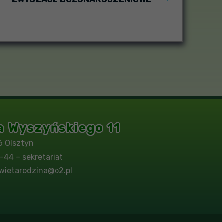
na Wyszyńskiego 11
6 Olsztyn
-44 – sekretariat
wietarodzina@o2.pl