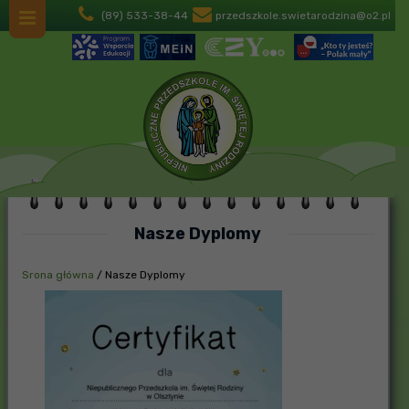
(89) 533-38-44
przedszkole.swietarodzina@o2.pl
Nasze Dyplomy
Srona główna
/
Nasze Dyplomy