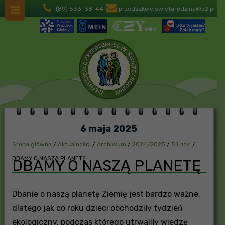
(89) 533-38-44
przedszkole.swietarodzina@o2.pl
6 maja 2025
Srona główna
/
Aktualności
/
Archiwum
/
2024/2025
/
5 Latki
/
DBAMY O NASZĄ PLANETĘ
DBAMY O NASZĄ PLANETĘ
Dbanie o naszą planetę Ziemię jest bardzo ważne,
dlatego jak co roku dzieci obchodziły tydzień
ekologiczny, podczas którego utrwaliły wiedzę