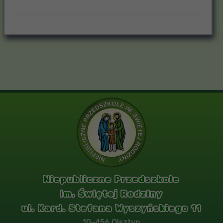
Niepubliczne Przedszkole
im. Świętej Rodziny
ul. Kard. Stefana Wyszyńskiego 11
10-456 Olsztyn