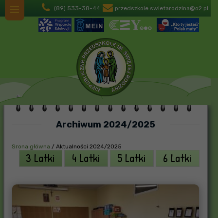
(89) 533-38-44
przedszkole.swietarodzina@o2.pl
Archiwum 2024/2025
Srona główna
/
Aktualności 2024/2025
3 Latki
4 Latki
5 Latki
6 Latki