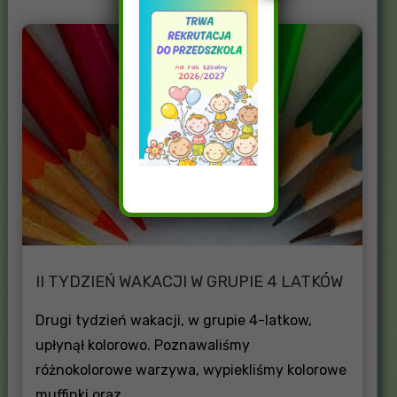
II TYDZIEŃ WAKACJI W GRUPIE 4 LATKÓW
Drugi tydzień wakacji, w grupie 4-latkow,
upłynął kolorowo. Poznawaliśmy
różnokolorowe warzywa, wypiekliśmy kolorowe
muffinki oraz ..