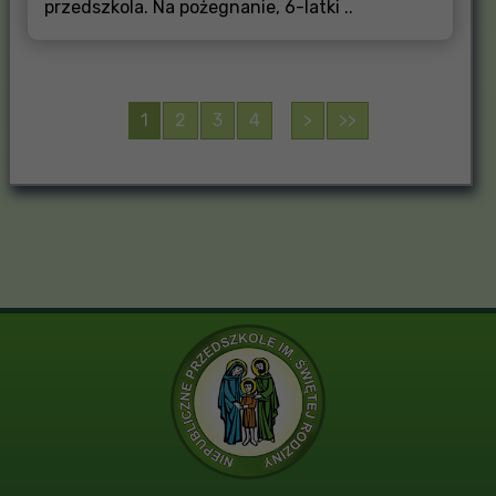
przedszkola. Na pożegnanie, 6-latki ..
1
2
3
4
>
>>