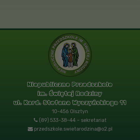
Niepubliczne Przedszkole
im. Świętej Rodziny
ul. Kard. Stefana Wyszyńskiego 11
10-456 Olsztyn
(89) 533-38-44 – sekretariat
przedszkole.swietarodzina@o2.pl