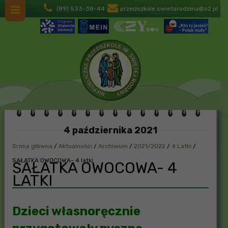
(89) 533-38-44
przedszkole.swietarodzina@o2.pl
4 października 2021
Srona główna
/
Aktualności
/
Archiwum
/
2021/2022
/
4 Latki
/
SAŁATKA OWOCOWA- 4 latki
SAŁATKA OWOCOWA- 4
LATKI
Dzieci własnoręcznie