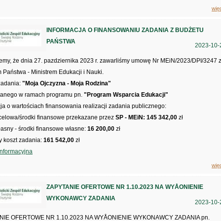
wię
INFORMACJA O FINANSOWANIU ZADANIA Z BUDŻETU
PAŃSTWA
2023-10-
jemy, że dnia 27. pazdziernika 2023 r. zawarliśmy umowę Nr MEiN/2023/DPI/3247 
Państwa - Ministrem Edukacji i Nauki.
adania:
"Moja Ojczyzna - Moja Rodzina"
wanego w ramach programu pn.
"Program Wsparcia Edukacji"
ja o wartościach finansowania realizacji zadania publicznego:
 celowa/środki finansowe przekazane przez
SP - MEiN: 145 342,00
zł
asny - środki finansowe własne:
16 200,00
zł
y koszt zadania:
161 542,00
zł
informacyjna
wię
ZAPYTANIE OFERTOWE NR 1.10.2023 NA WYÅONIENIE
WYKONAWCY ZADANIA
2023-10-
NIE OFERTOWE NR 1.10.2023 NA WYÅONIENIE WYKONAWCY ZADANIA pn.