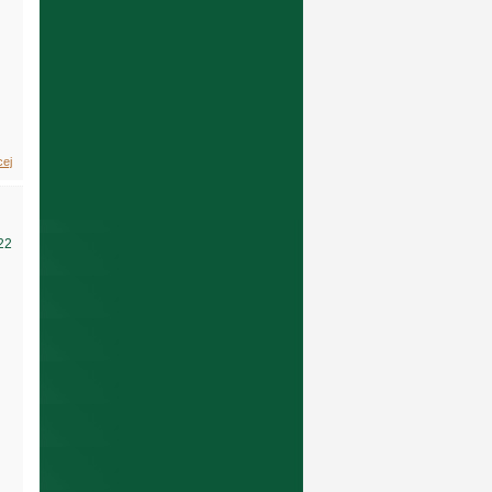
cej
22