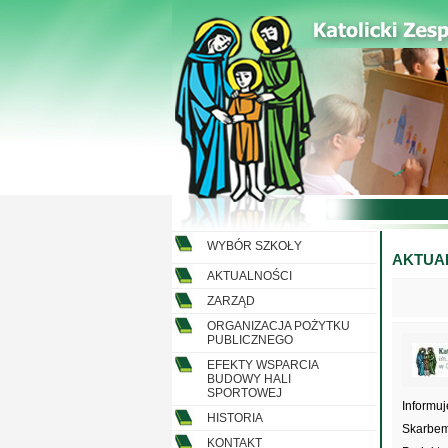
WYBÓR SZKOŁY
AKTUA
AKTUALNOŚCI
ZARZĄD
ORGANIZACJA POŻYTKU
PUBLICZNEGO
EFEKTY WSPARCIA
BUDOWY HALI
SPORTOWEJ
Informu
HISTORIA
Skarbem
KONTAKT