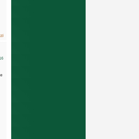
cej
16
ze