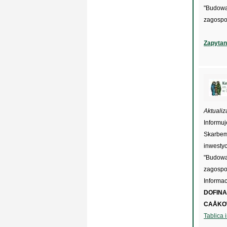
"Budowa
zagospo
Zapytan
Aktualiza
Informu
Skarbem
inwesty
"Budowa
zagospo
Informac
DOFINA
CAÅKO
Tablica 