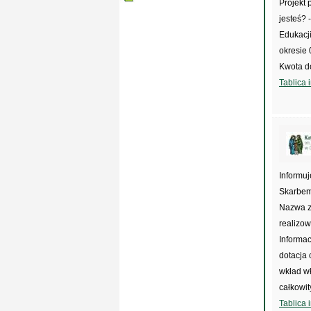
Projekt
jesteś? 
Edukacj
okresie 
Kwota do
Tablica 
Informuj
Skarbem 
Nazwa z
realizo
Informac
dotacja
wkład wł
całkowit
Tablica 