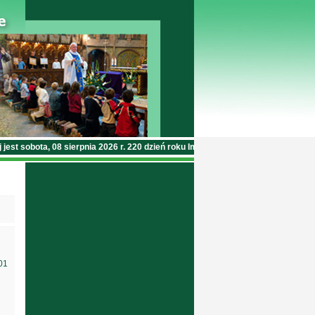
 sobota, 08 sierpnia 2026 r. 220 dzień roku Imieniny: Izy, Rajmunda, Seweryna
01