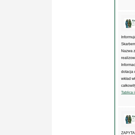
Informu
Skarbem 
Nazwa z
realizo
Informac
dotacja
wkład wł
całkowit
Tablica 
ZAPYTA