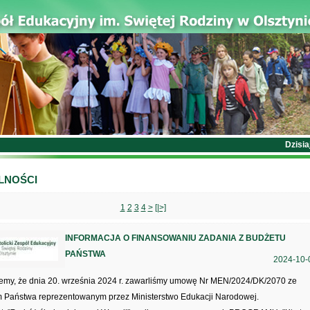
Dzisiaj jest
LNOŚCI
1
2
3
4
>
[|>]
INFORMACJA O FINANSOWANIU ZADANIA Z BUDŻETU
PAŃSTWA
2024-10-
jemy, że dnia 20. września 2024 r. zawarliśmy umowę Nr MEN/2024/DK/2070 ze
 Państwa reprezentowanym przez Ministerstwo Edukacji Narodowej.