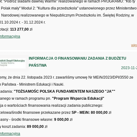
 pt: "Podróż śladami dawnej Warmii" realizowanego w ramach PROGRAMU: "Kto ty
- Polak mały" Moduł 2: "Kultura dla przedszkola" ustanowionego przez Ministerstwo
i Narodowej realizowanego w Niepublicznym Przedszkolu im. Świętej Rodziny, w
01.10.2024 r. - 31.12.2024 r.
tacji:
113 277,00
zł
informacyjna
wię
INFORMACJA O FINANSOWANIU ZADANIA Z BUDŻETU
PAŃSTWA
2023-11-
emy, że dnia 22. listopada 2023 r. zawarliśmy umowę Nr MEiN/2023/DPI/3550 ze
Państwa - Ministrem Edukacji i Nauki.
adania:
"TOŻSAMOŚC POLSKA FUNDAMENTEM NASZEGO "JA""
wanego w ramach programu pn.
"Program Wsparcia Edukacji"
ja o wartościach finansowania realizacji zadania publicznego:
 celowa/środki finansowe przekazane przez
SP - MEiN: 80 000,00
zł
asny - środki finansowe własne:
9 000,00
zł
y koszt zadania:
89 000,00
zł
informacyjna