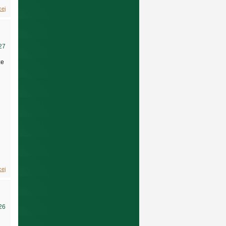
cej
27
ze
cej
26