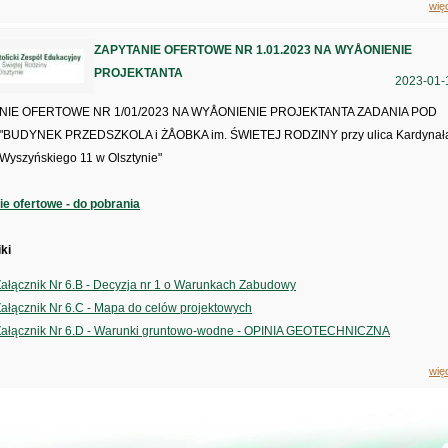
wię
ZAPYTANIE OFERTOWE NR 1.01.2023 NA WYÅONIENIE
PROJEKTANTA
2023-01-
NIE OFERTOWE NR 1/01/2023 NA WYÅONIENIE PROJEKTANTA ZADANIA POD
BUDYNEK PRZEDSZKOLA i ŻÅOBKA im. ŚWIETEJ RODZINY przy ulica Kardynał
 Wyszyńskiego 11 w Olsztynie"
ie ofertowe - do pobrania
ki
ałącznik Nr 6.B - Decyzja nr 1 o Warunkach Zabudowy
ałącznik Nr 6.C - Mapa do celów projektowych
Załącznik Nr 6.D - Warunki gruntowo-wodne - OPINIA GEOTECHNICZNA
wię