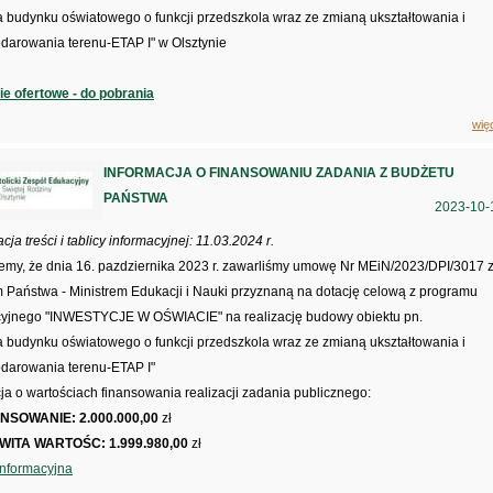
 budynku oświatowego o funkcji przedszkola wraz ze zmianą ukształtowania i
darowania terenu-ETAP I" w Olsztynie
ie ofertowe - do pobrania
wię
INFORMACJA O FINANSOWANIU ZADANIA Z BUDŻETU
PAŃSTWA
2023-10-
cja treści i tablicy informacyjnej: 11.03.2024 r.
jemy, że dnia 16. pazdziernika 2023 r. zawarliśmy umowę Nr MEiN/2023/DPI/3017 
 Państwa - Ministrem Edukacji i Nauki przyznaną na dotację celową z programu
cyjnego "INWESTYCJE W OŚWIACIE" na realizację budowy obiektu pn.
 budynku oświatowego o funkcji przedszkola wraz ze zmianą ukształtowania i
darowania terenu-ETAP I"
ja o wartościach finansowania realizacji zadania publicznego:
NSOWANIE: 2.000.000,00
zł
WITA WARTOŚC: 1.999.980,00
zł
informacyjna