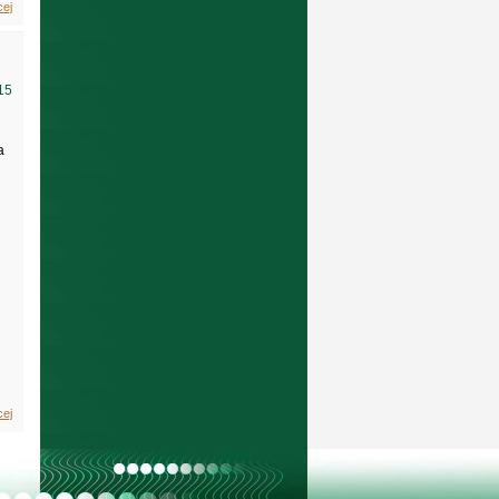
cej
15
a
cej