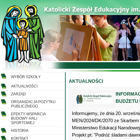
WYBÓR SZKOŁY
AKTUALNOŚCI
AKTUALNOŚCI
INFORMAC
ZARZĄD
BUDŻETU
ORGANIZACJA POŻYTKU
PUBLICZNEGO
Informujemy, że dnia 20. wrześn
EFEKTY WSPARCIA
BUDOWY HALI
MEN/2024/DK/2070 ze Skarbem 
SPORTOWEJ
Ministerstwo Edukacji Narodowej
HISTORIA
Projekt pt: "Podróż śladami daw
KONTAKT