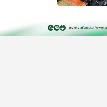
projekt:
artformat.pl
/ wykona