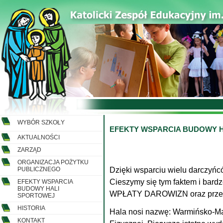
WYBÓR SZKOŁY
EFEKTY WSPARCIA BUDOWY 
AKTUALNOŚCI
ZARZĄD
ORGANIZACJA POŻYTKU
PUBLICZNEGO
Dzięki wsparciu wielu darczyń
Cieszymy się tym faktem i ba
EFEKTY WSPARCIA
BUDOWY HALI
WPŁATY DAROWIZN oraz prze
SPORTOWEJ
HISTORIA
Hala nosi nazwę: Warmińsko-Maz
KONTAKT