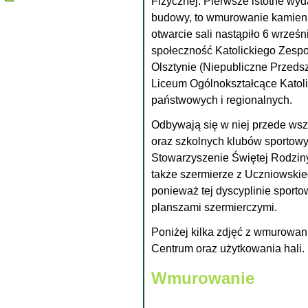
Fizycznej. Pierwsze istotne wyda
budowy, to wmurowanie kamienia
otwarcie sali nastąpiło 6 wrześn
społeczność Katolickiego Zesp
Olsztynie (Niepubliczne Przeds
Liceum Ogólnokształcące Katoli
państwowych i regionalnych.
Odbywają się w niej przede wsz
oraz szkolnych klubów sportow
Stowarzyszenie Świętej Rodziny
także szermierze z Uczniowski
ponieważ tej dyscyplinie sporto
planszami szermierczymi.
Poniżej kilka zdjęć z wmurowan
Centrum oraz użytkowania hali.
Wmurowanie